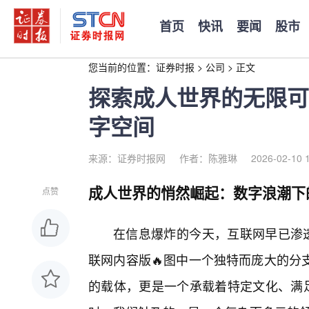
首页
快讯
要闻
股市
您当前的位置：
证券时报
>
公司
>
正文
探索成人世界的无限可
字空间
来源：证券时报网
作者：陈雅琳
2026-02-10 
成人世界的悄然崛起：数字浪潮下
点赞
在信息爆炸的今天，互联网早已渗透
联网内容版🔥图中一个独特而庞大的分
的载体，更是一个承载着特定文化、满足