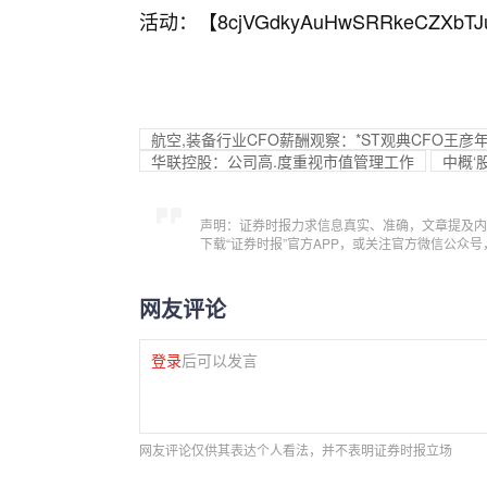
活动：【
8cjVGdkyAuHwSRRkeCZXbTJ
航空,装备行业CFO薪酬观察：*ST观典CFO王
华联控股：公司高.度重视市值管理工作
中概‘
声明：证券时报力求信息真实、准确，文章提及内
下载“证券时报”官方APP，或关注官方微信公众
网友评论
登录
后可以发言
网友评论仅供其表达个人看法，并不表明证券时报立场