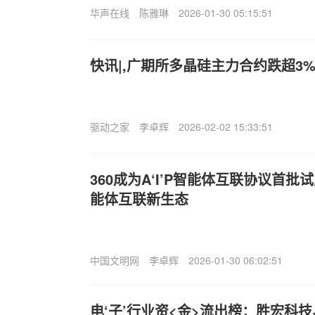
华声在线
陈雅琳
2026-01-30 05:15:51
快讯|,广期所多晶硅主力合约跌超3%，
驱动之家
李卓辉
2026-02-02 15:33:51
360成为A‘I’P智能体互联协议首
能体互联新生态
中国文明网
李卓辉
2026-01-30 06:02:51
电‘子’行业资<金>流出榜：胜宏科