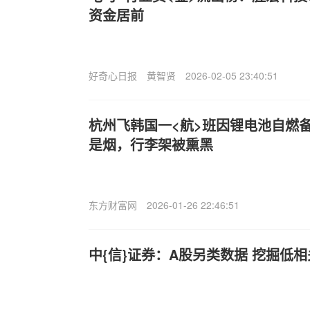
资金居前
好奇心日报
黄智贤
2026-02-05 23:40:51
杭州飞韩国一<航>班因锂电池自燃
是烟，行李架被熏黑
东方财富网
2026-01-26 22:46:51
中{信}证券：A股另类数据 挖掘低相关