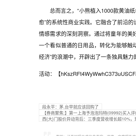
总而言之，“小熊植入1000款黄油
愈”的系统性商业实践。它融合了前沿的
情感需求的深刻洞察。通过将童年的美
一个看似普通的日用品，转化为能够触动
经济”的浪潮中，开辟出了一条独具魅力
活动：【
hKszRFt4WyWwhC373uUSCF
段永平：茅,台早就应该回购了
【券商聚焦;】第一上海予泡泡玛特(09992)买入
西{大}门股价异动背后：三季度营收增长超10%，