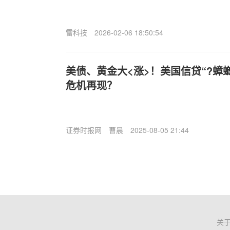
雷科技
2026-02-06 18:50:54
美债、黄金大<涨>！美国信贷“?蟑
危机再现？
证券时报网
曹晨
2025-08-05 21:44
关