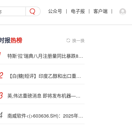
公众号
电子报
客户端
时报
热榜
换一换
特斯‘拉’瑞典八月注册量同比暴跌84%
【白{糖}短评】印度乙醇和出口重估，平衡表再平衡
英,伟达重磅消息 即将发布机器—人“新大脑”技术
南威软件<(>603636.SH)：2025年三季报净利润为-1.01亿元