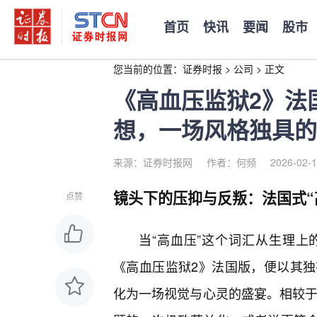
首页
快讯
要闻
股市
您当前的位置：
证券时报
>
公司
>
正文
《高血压监狱2》法
想，一场风格独具的
来源：证券时报网
作者：何频
2026-02-1
镜头下的压抑与反叛：法国式“
点赞
当“高血压”这个词汇从生理
《高血压监狱2》法国版，便以其
化为一场视觉与心灵的盛宴。相较于