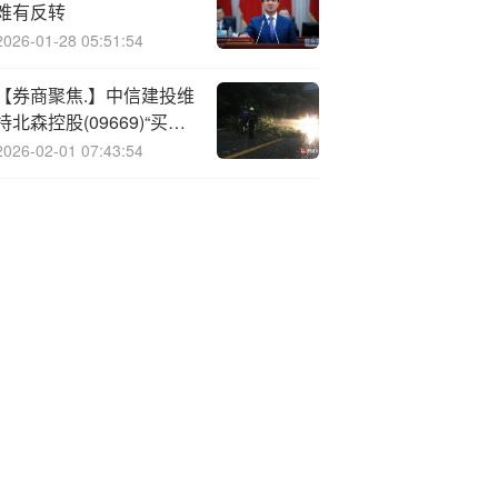
难有反转
2026-01-28 05:51:54
【券商聚焦.】中信建投维
持北森控股(09669)“买入”
评级 料其仍然存在明显折
2026-02-01 07:43:54
价