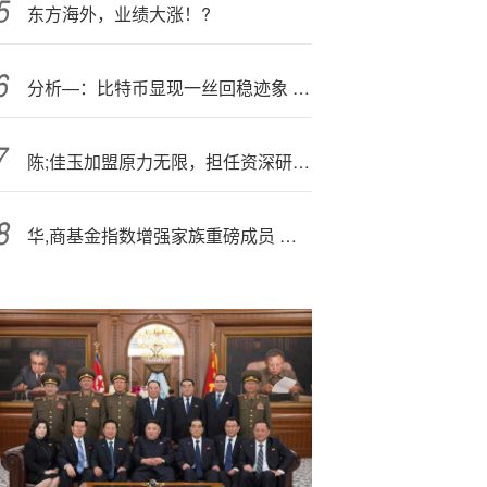
东方海外，业绩大涨！?
分析—：比特币显现一丝回稳迹象 美联储降息预期再成焦点
陈;佳玉加盟原力无限，担任资深研究科学家
华,商基金指数增强家族重磅成员 华商沪深300指数增强即将结募