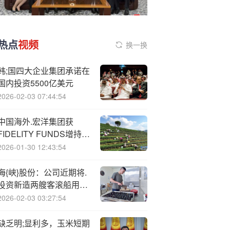
热点
视频
换一换
韩;国四大企业集团承诺在
国内投资5500亿美元
2026-02-03 07:44:54
中国海外.宏洋集团获
FIDELITY FUNDS增持
169.8万股 每股作价
2026-01-30 12:43:54
2.2081港元
海{峡}股份：公司近期将.
投资新造两艘客滚船用于
替换老旧船舶
2026-02-03 03:27:54
缺乏明;显利多，玉米短期