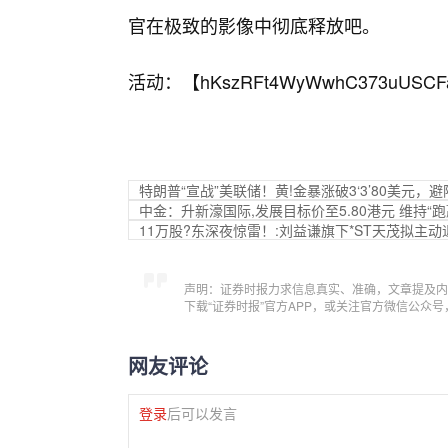
官在极致的影像中彻底释放吧。
活动：【
hKszRFt4WyWwhC373uUSCF
特朗普“宣战”美联储！黄!金暴涨破3‘3’80美元，
中金：升新濠国际,发展目标价至5.80港元 维持“
11万股?东深夜惊雷！:刘益谦旗下*ST天茂拟主
声明：证券时报力求信息真实、准确，文章提及内
下载“证券时报”官方APP，或关注官方微信公众
网友评论
登录
后可以发言