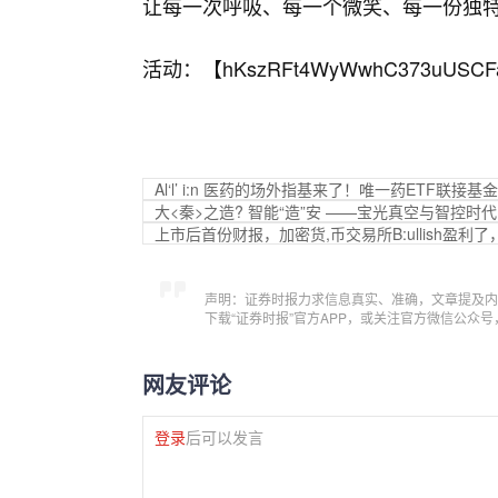
让每一次呼吸、每一个微笑、每一份独
活动：【
hKszRFt4WyWwhC373uUSCF
Al‘l’ i:n 医药的场外指基来了！唯一药ETF联接基金
大<秦>之造? 智能“造”安 ——宝光真空与智控时代
上市后首份财报，加密货,币交易所B:ullish盈利了，C
声明：证券时报力求信息真实、准确，文章提及内
下载“证券时报”官方APP，或关注官方微信公众
网友评论
登录
后可以发言