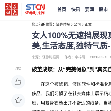
首页
快讯
要闻
股市
您当前的位置：
证券时报
>
公司
>
正文
女人100%无遮挡展现
美,生活态度,独特气质-
来源：证券时报网
作者：李梓萌
2026-02-10 
破茧成蝶：从“完美假象”到“真实
点赞
在这个被滤镜、修图软件和标准化审
侈品。我们习惯了在社交媒体上展示精
斑，用紧身衣勒出并不舒适的线条。当我